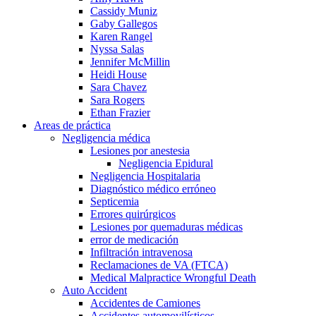
Cassidy Muniz
Gaby Gallegos
Karen Rangel
Nyssa Salas
Jennifer McMillin
Heidi House
Sara Chavez
Sara Rogers
Ethan Frazier
Areas de práctica
Negligencia médica
Lesiones por anestesia
Negligencia Epidural
Negligencia Hospitalaria
Diagnóstico médico erróneo
Septicemia
Errores quirúrgicos
Lesiones por quemaduras médicas
error de medicación
Infiltración intravenosa
Reclamaciones de VA (FTCA)
Medical Malpractice Wrongful Death
Auto Accident
Accidentes de Camiones
Accidentes automovilísticos