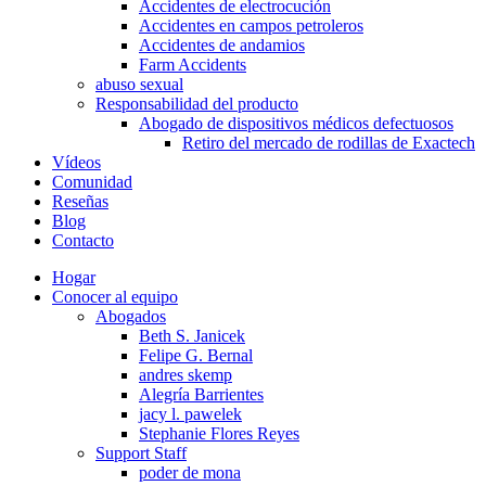
Accidentes de electrocución
Accidentes en campos petroleros
Accidentes de andamios
Farm Accidents
abuso sexual
Responsabilidad del producto
Abogado de dispositivos médicos defectuosos
Retiro del mercado de rodillas de Exactech
Vídeos
Comunidad
Reseñas
Blog
Contacto
Hogar
Conocer al equipo
Abogados
Beth S. Janicek
Felipe G. Bernal
andres skemp
Alegría Barrientes
jacy l. pawelek
Stephanie Flores Reyes
Support Staff
poder de mona