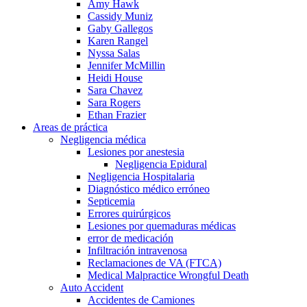
Amy Hawk
Cassidy Muniz
Gaby Gallegos
Karen Rangel
Nyssa Salas
Jennifer McMillin
Heidi House
Sara Chavez
Sara Rogers
Ethan Frazier
Areas de práctica
Negligencia médica
Lesiones por anestesia
Negligencia Epidural
Negligencia Hospitalaria
Diagnóstico médico erróneo
Septicemia
Errores quirúrgicos
Lesiones por quemaduras médicas
error de medicación
Infiltración intravenosa
Reclamaciones de VA (FTCA)
Medical Malpractice Wrongful Death
Auto Accident
Accidentes de Camiones