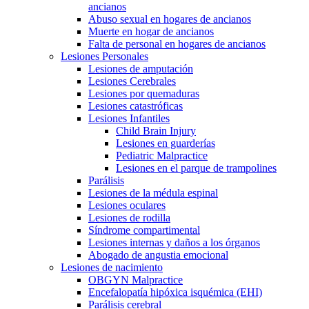
ancianos
Abuso sexual en hogares de ancianos
Muerte en hogar de ancianos
Falta de personal en hogares de ancianos
Lesiones Personales
Lesiones de amputación
Lesiones Cerebrales
Lesiones por quemaduras
Lesiones catastróficas
Lesiones Infantiles
Child Brain Injury
Lesiones en guarderías
Pediatric Malpractice
Lesiones en el parque de trampolines
Parálisis
Lesiones de la médula espinal
Lesiones oculares
Lesiones de rodilla
Síndrome compartimental
Lesiones internas y daños a los órganos
Abogado de angustia emocional
Lesiones de nacimiento
OBGYN Malpractice
Encefalopatía hipóxica isquémica (EHI)
Parálisis cerebral