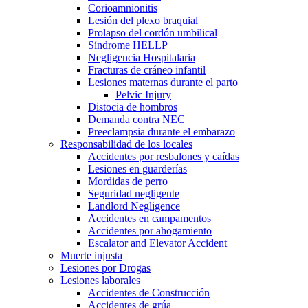
Corioamnionitis
Lesión del plexo braquial
Prolapso del cordón umbilical
Síndrome HELLP
Negligencia Hospitalaria
Fracturas de cráneo infantil
Lesiones maternas durante el parto
Pelvic Injury
Distocia de hombros
Demanda contra NEC
Preeclampsia durante el embarazo
Responsabilidad de los locales
Accidentes por resbalones y caídas
Lesiones en guarderías
Mordidas de perro
Seguridad negligente
Landlord Negligence
Accidentes en campamentos
Accidentes por ahogamiento
Escalator and Elevator Accident
Muerte injusta
Lesiones por Drogas
Lesiones laborales
Accidentes de Construcción
Accidentes de grúa