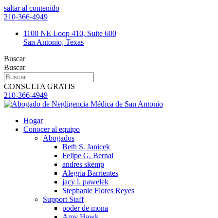
saltar al contenido
210-366-4949
1100 NE Loop 410, Suite 600
San Antonio, Texas
Buscar
Buscar
CONSULTA GRATIS
210-366-4949
Hogar
Conocer al equipo
Abogados
Beth S. Janicek
Felipe G. Bernal
andres skemp
Alegría Barrientes
jacy l. pawelek
Stephanie Flores Reyes
Support Staff
poder de mona
Amy Hawk