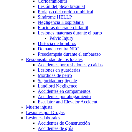
Corioamnionitis
Lesión del plexo braquial
Prolapso del cordón umbilical
Síndrome HELLP
Negligencia Hospitalaria
Fracturas de cráneo infantil
Lesiones maternas durante el parto
Pelvic Injury
Distocia de hombros
Demanda contra NEC
Preeclampsia durante el embarazo
Responsabilidad de los locales
Accidentes por resbalones y caídas
Lesiones en guarderías
Mordidas de perro
Seguridad negligente
Landlord Negligence
Accidentes en campamentos
Accidentes por ahogamiento
Escalator and Elevator Accident
Muerte injusta
Lesiones por Drogas
Lesiones laborales
Accidentes de Construcción
Accidentes de grúa