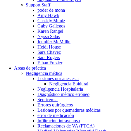
Support Staff
poder de mona
Amy Hawk
Cassidy Muniz
Gaby Gallegos
Karen Rangel
Nyssa Salas
Jennifer McMillin
Heidi House
Sara Chavez
Sara Rogers
Ethan Frazier
Areas de práctica
Negligencia médica
Lesiones por anestesia
Negligencia Epidural
Negligencia Hospitalaria
Diagnóstico médico erróneo
Septicemia
Errores quirúrgicos
Lesiones por quemaduras médicas
error de medicación
Infiltración intravenosa
Reclamaciones de VA (FTCA)