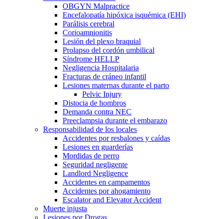
OBGYN Malpractice
Encefalopatía hipóxica isquémica (EHI)
Parálisis cerebral
Corioamnionitis
Lesión del plexo braquial
Prolapso del cordón umbilical
Síndrome HELLP
Negligencia Hospitalaria
Fracturas de cráneo infantil
Lesiones maternas durante el parto
Pelvic Injury
Distocia de hombros
Demanda contra NEC
Preeclampsia durante el embarazo
Responsabilidad de los locales
Accidentes por resbalones y caídas
Lesiones en guarderías
Mordidas de perro
Seguridad negligente
Landlord Negligence
Accidentes en campamentos
Accidentes por ahogamiento
Escalator and Elevator Accident
Muerte injusta
Lesiones por Drogas