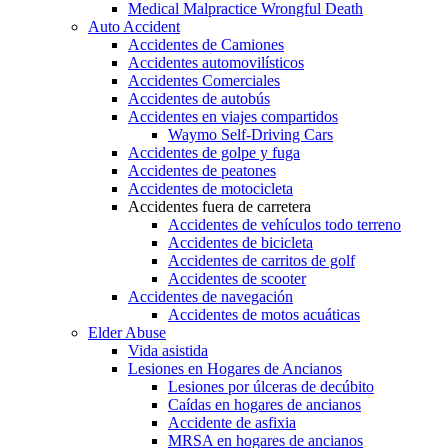
Medical Malpractice Wrongful Death
Auto Accident
Accidentes de Camiones
Accidentes automovilísticos
Accidentes Comerciales
Accidentes de autobús
Accidentes en viajes compartidos
Waymo Self-Driving Cars
Accidentes de golpe y fuga
Accidentes de peatones
Accidentes de motocicleta
Accidentes fuera de carretera
Accidentes de vehículos todo terreno
Accidentes de bicicleta
Accidentes de carritos de golf
Accidentes de scooter
Accidentes de navegación
Accidentes de motos acuáticas
Elder Abuse
Vida asistida
Lesiones en Hogares de Ancianos
Lesiones por úlceras de decúbito
Caídas en hogares de ancianos
Accidente de asfixia
MRSA en hogares de ancianos