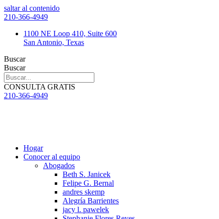
saltar al contenido
210-366-4949
1100 NE Loop 410, Suite 600
San Antonio, Texas
Buscar
Buscar
CONSULTA GRATIS
210-366-4949
Hogar
Conocer al equipo
Abogados
Beth S. Janicek
Felipe G. Bernal
andres skemp
Alegría Barrientes
jacy l. pawelek
Stephanie Flores Reyes