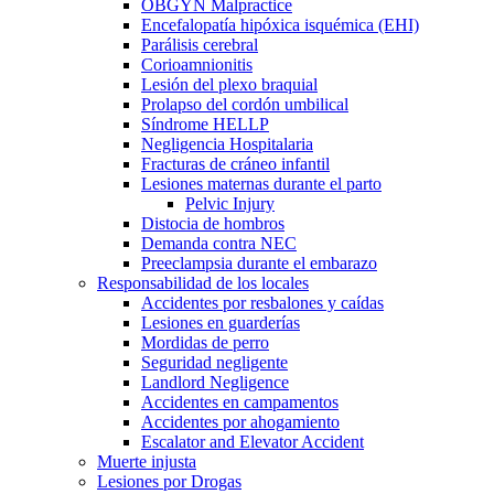
OBGYN Malpractice
Encefalopatía hipóxica isquémica (EHI)
Parálisis cerebral
Corioamnionitis
Lesión del plexo braquial
Prolapso del cordón umbilical
Síndrome HELLP
Negligencia Hospitalaria
Fracturas de cráneo infantil
Lesiones maternas durante el parto
Pelvic Injury
Distocia de hombros
Demanda contra NEC
Preeclampsia durante el embarazo
Responsabilidad de los locales
Accidentes por resbalones y caídas
Lesiones en guarderías
Mordidas de perro
Seguridad negligente
Landlord Negligence
Accidentes en campamentos
Accidentes por ahogamiento
Escalator and Elevator Accident
Muerte injusta
Lesiones por Drogas