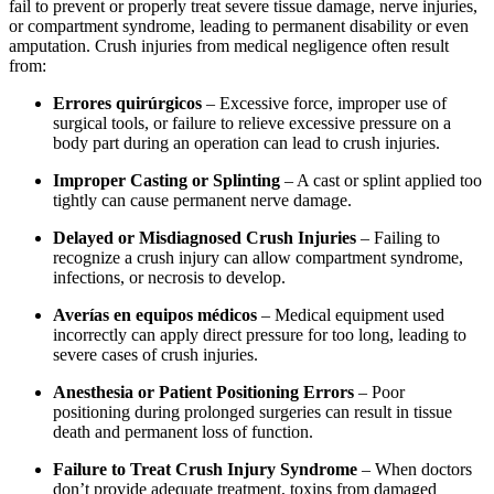
fail to prevent or properly treat severe tissue damage, nerve injuries,
or compartment syndrome, leading to permanent disability or even
amputation. Crush injuries from medical negligence often result
from:
Errores quirúrgicos
– Excessive force, improper use of
surgical tools, or failure to relieve excessive pressure on a
body part during an operation can lead to crush injuries.
Improper Casting or Splinting
– A cast or splint applied too
tightly can cause permanent nerve damage.
Delayed or Misdiagnosed Crush Injuries
– Failing to
recognize a crush injury can allow compartment syndrome,
infections, or necrosis to develop.
Averías en equipos médicos
– Medical equipment used
incorrectly can apply direct pressure for too long, leading to
severe cases of crush injuries.
Anesthesia or Patient Positioning Errors
– Poor
positioning during prolonged surgeries can result in tissue
death and permanent loss of function.
Failure to Treat Crush Injury Syndrome
– When doctors
don’t provide adequate treatment, toxins from damaged