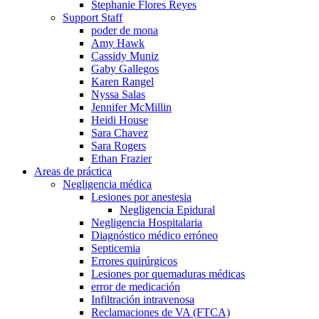
Stephanie Flores Reyes
Support Staff
poder de mona
Amy Hawk
Cassidy Muniz
Gaby Gallegos
Karen Rangel
Nyssa Salas
Jennifer McMillin
Heidi House
Sara Chavez
Sara Rogers
Ethan Frazier
Areas de práctica
Negligencia médica
Lesiones por anestesia
Negligencia Epidural
Negligencia Hospitalaria
Diagnóstico médico erróneo
Septicemia
Errores quirúrgicos
Lesiones por quemaduras médicas
error de medicación
Infiltración intravenosa
Reclamaciones de VA (FTCA)