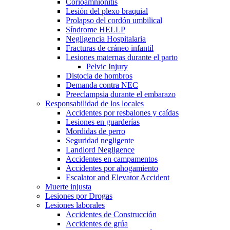
Corioamnionitis
Lesión del plexo braquial
Prolapso del cordón umbilical
Síndrome HELLP
Negligencia Hospitalaria
Fracturas de cráneo infantil
Lesiones maternas durante el parto
Pelvic Injury
Distocia de hombros
Demanda contra NEC
Preeclampsia durante el embarazo
Responsabilidad de los locales
Accidentes por resbalones y caídas
Lesiones en guarderías
Mordidas de perro
Seguridad negligente
Landlord Negligence
Accidentes en campamentos
Accidentes por ahogamiento
Escalator and Elevator Accident
Muerte injusta
Lesiones por Drogas
Lesiones laborales
Accidentes de Construcción
Accidentes de grúa