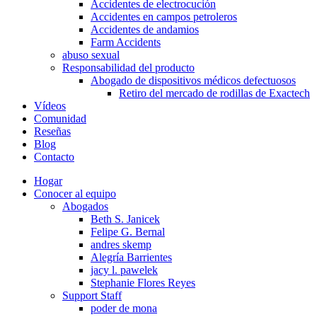
Accidentes de electrocución
Accidentes en campos petroleros
Accidentes de andamios
Farm Accidents
abuso sexual
Responsabilidad del producto
Abogado de dispositivos médicos defectuosos
Retiro del mercado de rodillas de Exactech
Vídeos
Comunidad
Reseñas
Blog
Contacto
Hogar
Conocer al equipo
Abogados
Beth S. Janicek
Felipe G. Bernal
andres skemp
Alegría Barrientes
jacy l. pawelek
Stephanie Flores Reyes
Support Staff
poder de mona