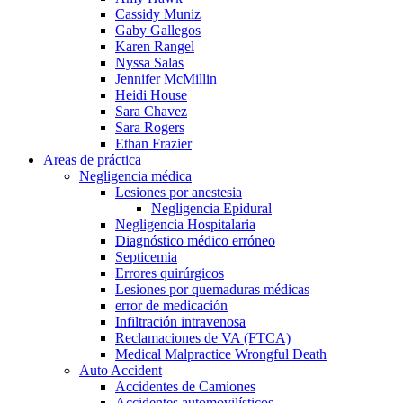
Cassidy Muniz
Gaby Gallegos
Karen Rangel
Nyssa Salas
Jennifer McMillin
Heidi House
Sara Chavez
Sara Rogers
Ethan Frazier
Areas de práctica
Negligencia médica
Lesiones por anestesia
Negligencia Epidural
Negligencia Hospitalaria
Diagnóstico médico erróneo
Septicemia
Errores quirúrgicos
Lesiones por quemaduras médicas
error de medicación
Infiltración intravenosa
Reclamaciones de VA (FTCA)
Medical Malpractice Wrongful Death
Auto Accident
Accidentes de Camiones
Accidentes automovilísticos