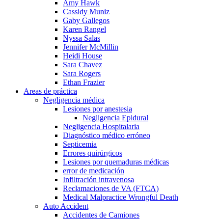
Amy Hawk
Cassidy Muniz
Gaby Gallegos
Karen Rangel
Nyssa Salas
Jennifer McMillin
Heidi House
Sara Chavez
Sara Rogers
Ethan Frazier
Areas de práctica
Negligencia médica
Lesiones por anestesia
Negligencia Epidural
Negligencia Hospitalaria
Diagnóstico médico erróneo
Septicemia
Errores quirúrgicos
Lesiones por quemaduras médicas
error de medicación
Infiltración intravenosa
Reclamaciones de VA (FTCA)
Medical Malpractice Wrongful Death
Auto Accident
Accidentes de Camiones