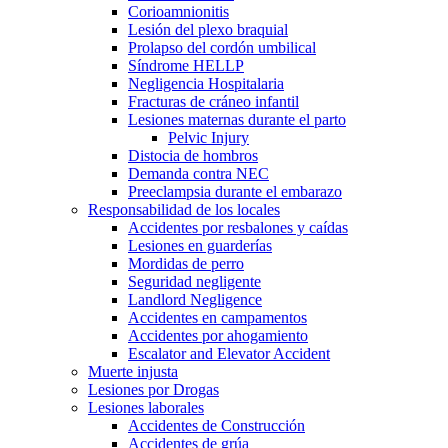
Corioamnionitis
Lesión del plexo braquial
Prolapso del cordón umbilical
Síndrome HELLP
Negligencia Hospitalaria
Fracturas de cráneo infantil
Lesiones maternas durante el parto
Pelvic Injury
Distocia de hombros
Demanda contra NEC
Preeclampsia durante el embarazo
Responsabilidad de los locales
Accidentes por resbalones y caídas
Lesiones en guarderías
Mordidas de perro
Seguridad negligente
Landlord Negligence
Accidentes en campamentos
Accidentes por ahogamiento
Escalator and Elevator Accident
Muerte injusta
Lesiones por Drogas
Lesiones laborales
Accidentes de Construcción
Accidentes de grúa