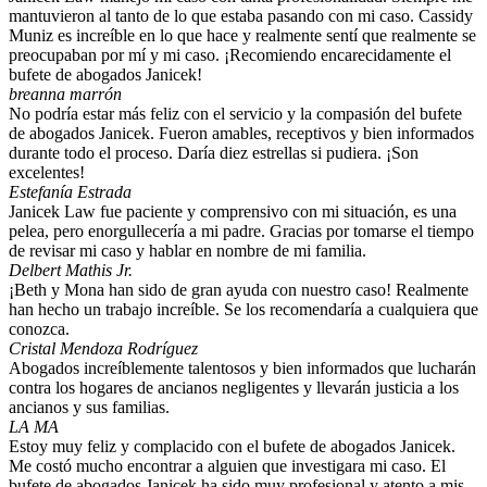
mantuvieron al tanto de lo que estaba pasando con mi caso. Cassidy
Muniz es increíble en lo que hace y realmente sentí que realmente se
preocupaban por mí y mi caso. ¡Recomiendo encarecidamente el
bufete de abogados Janicek!
breanna marrón
No podría estar más feliz con el servicio y la compasión del bufete
de abogados Janicek. Fueron amables, receptivos y bien informados
durante todo el proceso. Daría diez estrellas si pudiera. ¡Son
excelentes!
Estefanía Estrada
Janicek Law fue paciente y comprensivo con mi situación, es una
pelea, pero enorgullecería a mi padre. Gracias por tomarse el tiempo
de revisar mi caso y hablar en nombre de mi familia.
Delbert Mathis Jr.
¡Beth y Mona han sido de gran ayuda con nuestro caso! Realmente
han hecho un trabajo increíble. Se los recomendaría a cualquiera que
conozca.
Cristal Mendoza Rodríguez
Abogados increíblemente talentosos y bien informados que lucharán
contra los hogares de ancianos negligentes y llevarán justicia a los
ancianos y sus familias.
LA MA
Estoy muy feliz y complacido con el bufete de abogados Janicek.
Me costó mucho encontrar a alguien que investigara mi caso. El
bufete de abogados Janicek ha sido muy profesional y atento a mis