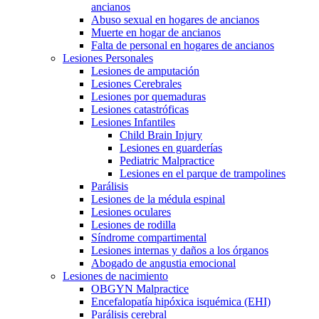
ancianos
Abuso sexual en hogares de ancianos
Muerte en hogar de ancianos
Falta de personal en hogares de ancianos
Lesiones Personales
Lesiones de amputación
Lesiones Cerebrales
Lesiones por quemaduras
Lesiones catastróficas
Lesiones Infantiles
Child Brain Injury
Lesiones en guarderías
Pediatric Malpractice
Lesiones en el parque de trampolines
Parálisis
Lesiones de la médula espinal
Lesiones oculares
Lesiones de rodilla
Síndrome compartimental
Lesiones internas y daños a los órganos
Abogado de angustia emocional
Lesiones de nacimiento
OBGYN Malpractice
Encefalopatía hipóxica isquémica (EHI)
Parálisis cerebral