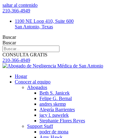
saltar al contenido
210-366-4949
1100 NE Loop 410, Suite 600
San Antonio, Texas
Buscar
Buscar
CONSULTA GRATIS
210-366-4949
Hogar
Conocer al equipo
Abogados
Beth S. Janicek
Felipe G. Bernal
andres skemp
Alegría Barrientes
jacy l. pawelek
Stephanie Flores Reyes
Support Staff
poder de mona
Amy Hawk