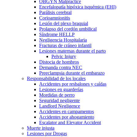
OBGYN Malpractice
Encefalopatía hipóxica isquémica (EHI)
Parálisis cerebral
Corioamnionitis
Lesión del plexo braquial
Prolapso del cordón umbilical
Síndrome HELLP
Negligencia Hospitalaria
Fracturas de cráneo infantil
Lesiones maternas durante el parto
Pelvic Injury
Distocia de hombros
Demanda contra NEC
Preeclampsia durante el embarazo
Responsabilidad de los locales
Accidentes por resbalones y caídas
Lesiones en guarderías
Mordidas de perro
Seguridad negligente
Landlord Negligence
Accidentes en campamentos
Accidentes por ahogamiento
Escalator and Elevator Accident
Muerte injusta
Lesiones por Drogas