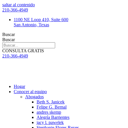
saltar al contenido
210-366-4949
1100 NE Loop 410, Suite 600
San Antonio, Texas
Buscar
Buscar
CONSULTA GRATIS
210-366-4949
Hogar
Conocer al equipo
Abogados
Beth S. Janicek
Felipe G. Bernal
andres skemp
Alegría Barrientes
jacy l. pawelek
Stephanie Flores Reyes