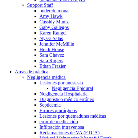
Support Staff
poder de mona
Amy Hawk
Cassidy Muniz
Gaby Gallegos
Karen Rangel
Nyssa Salas
Jennifer McMillin
Heidi House
Sara Chavez
Sara Rogers
Ethan Frazier
Areas de práctica
Negligencia médica
Lesiones por anestesia
Negligencia Epidural
Negligencia Hospitalaria
Diagnóstico médico erróneo
Septicemia
Errores quirúrgicos
Lesiones por quemaduras médicas
error de medicación
Infiltración intravenosa
Reclamaciones de VA (FTCA)