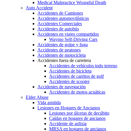
Medical Malpractice Wrongful Death
Auto Accident
Accidentes de Camiones
Accidentes automovilísticos
Accidentes Comerciales
Accidentes de autobús
Accidentes en viajes compartidos
Waymo Self-Driving Cars
Accidentes de golpe y fuga
Accidentes de peatones
Accidentes de motocicleta
Accidentes fuera de carretera
Accidentes de vehículos todo terreno
Accidentes de bicicleta
Accidentes de carritos de golf
Accidentes de scooter
Accidentes de navegación
Accidentes de motos acuáticas
Elder Abuse
Vida asistida
Lesiones en Hogares de Ancianos
Lesiones por úlceras de decúbito
Caídas en hogares de ancianos
Accidente de asfixia
MRSA en hogares de ancianos