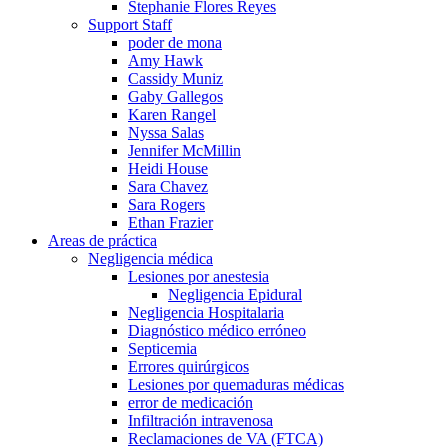
Stephanie Flores Reyes
Support Staff
poder de mona
Amy Hawk
Cassidy Muniz
Gaby Gallegos
Karen Rangel
Nyssa Salas
Jennifer McMillin
Heidi House
Sara Chavez
Sara Rogers
Ethan Frazier
Areas de práctica
Negligencia médica
Lesiones por anestesia
Negligencia Epidural
Negligencia Hospitalaria
Diagnóstico médico erróneo
Septicemia
Errores quirúrgicos
Lesiones por quemaduras médicas
error de medicación
Infiltración intravenosa
Reclamaciones de VA (FTCA)