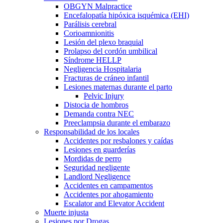
OBGYN Malpractice
Encefalopatía hipóxica isquémica (EHI)
Parálisis cerebral
Corioamnionitis
Lesión del plexo braquial
Prolapso del cordón umbilical
Síndrome HELLP
Negligencia Hospitalaria
Fracturas de cráneo infantil
Lesiones maternas durante el parto
Pelvic Injury
Distocia de hombros
Demanda contra NEC
Preeclampsia durante el embarazo
Responsabilidad de los locales
Accidentes por resbalones y caídas
Lesiones en guarderías
Mordidas de perro
Seguridad negligente
Landlord Negligence
Accidentes en campamentos
Accidentes por ahogamiento
Escalator and Elevator Accident
Muerte injusta
Lesiones por Drogas