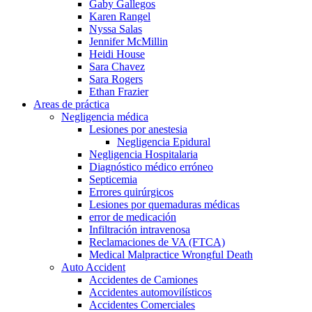
Gaby Gallegos
Karen Rangel
Nyssa Salas
Jennifer McMillin
Heidi House
Sara Chavez
Sara Rogers
Ethan Frazier
Areas de práctica
Negligencia médica
Lesiones por anestesia
Negligencia Epidural
Negligencia Hospitalaria
Diagnóstico médico erróneo
Septicemia
Errores quirúrgicos
Lesiones por quemaduras médicas
error de medicación
Infiltración intravenosa
Reclamaciones de VA (FTCA)
Medical Malpractice Wrongful Death
Auto Accident
Accidentes de Camiones
Accidentes automovilísticos
Accidentes Comerciales