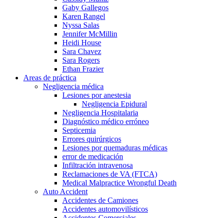
Gaby Gallegos
Karen Rangel
Nyssa Salas
Jennifer McMillin
Heidi House
Sara Chavez
Sara Rogers
Ethan Frazier
Areas de práctica
Negligencia médica
Lesiones por anestesia
Negligencia Epidural
Negligencia Hospitalaria
Diagnóstico médico erróneo
Septicemia
Errores quirúrgicos
Lesiones por quemaduras médicas
error de medicación
Infiltración intravenosa
Reclamaciones de VA (FTCA)
Medical Malpractice Wrongful Death
Auto Accident
Accidentes de Camiones
Accidentes automovilísticos
Accidentes Comerciales