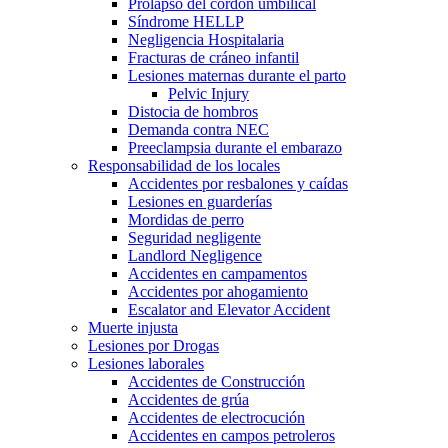
Prolapso del cordón umbilical
Síndrome HELLP
Negligencia Hospitalaria
Fracturas de cráneo infantil
Lesiones maternas durante el parto
Pelvic Injury
Distocia de hombros
Demanda contra NEC
Preeclampsia durante el embarazo
Responsabilidad de los locales
Accidentes por resbalones y caídas
Lesiones en guarderías
Mordidas de perro
Seguridad negligente
Landlord Negligence
Accidentes en campamentos
Accidentes por ahogamiento
Escalator and Elevator Accident
Muerte injusta
Lesiones por Drogas
Lesiones laborales
Accidentes de Construcción
Accidentes de grúa
Accidentes de electrocución
Accidentes en campos petroleros