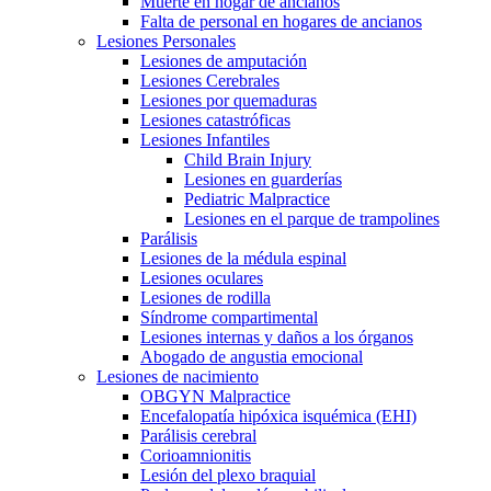
Muerte en hogar de ancianos
Falta de personal en hogares de ancianos
Lesiones Personales
Lesiones de amputación
Lesiones Cerebrales
Lesiones por quemaduras
Lesiones catastróficas
Lesiones Infantiles
Child Brain Injury
Lesiones en guarderías
Pediatric Malpractice
Lesiones en el parque de trampolines
Parálisis
Lesiones de la médula espinal
Lesiones oculares
Lesiones de rodilla
Síndrome compartimental
Lesiones internas y daños a los órganos
Abogado de angustia emocional
Lesiones de nacimiento
OBGYN Malpractice
Encefalopatía hipóxica isquémica (EHI)
Parálisis cerebral
Corioamnionitis
Lesión del plexo braquial