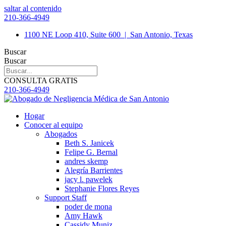
saltar al contenido
210-366-4949
1100 NE Loop 410, Suite 600
|
San Antonio, Texas
Buscar
Buscar
CONSULTA GRATIS
210-366-4949
Hogar
Conocer al equipo
Abogados
Beth S. Janicek
Felipe G. Bernal
andres skemp
Alegría Barrientes
jacy l. pawelek
Stephanie Flores Reyes
Support Staff
poder de mona
Amy Hawk
Cassidy Muniz