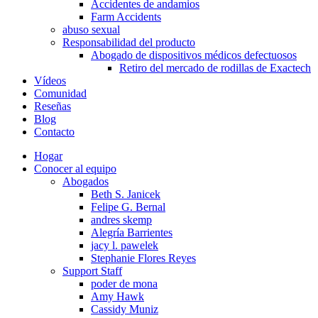
Accidentes de andamios
Farm Accidents
abuso sexual
Responsabilidad del producto
Abogado de dispositivos médicos defectuosos
Retiro del mercado de rodillas de Exactech
Vídeos
Comunidad
Reseñas
Blog
Contacto
Hogar
Conocer al equipo
Abogados
Beth S. Janicek
Felipe G. Bernal
andres skemp
Alegría Barrientes
jacy l. pawelek
Stephanie Flores Reyes
Support Staff
poder de mona
Amy Hawk
Cassidy Muniz