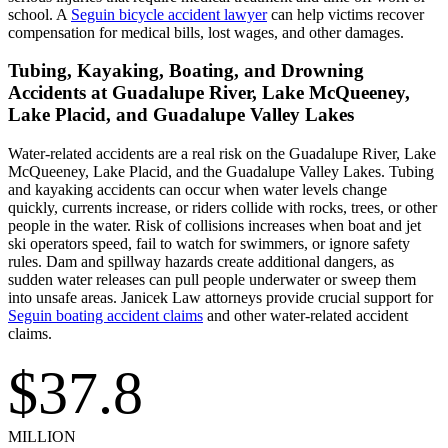
school. A
Seguin bicycle accident lawyer
can help victims recover
compensation for medical bills, lost wages, and other damages.
Tubing, Kayaking, Boating, and Drowning
Accidents at Guadalupe River, Lake McQueeney,
Lake Placid, and Guadalupe Valley Lakes
Water-related accidents are a real risk on the Guadalupe River, Lake
McQueeney, Lake Placid, and the Guadalupe Valley Lakes. Tubing
and kayaking accidents can occur when water levels change
quickly, currents increase, or riders collide with rocks, trees, or other
people in the water. Risk of collisions increases when boat and jet
ski operators speed, fail to watch for swimmers, or ignore safety
rules. Dam and spillway hazards create additional dangers, as
sudden water releases can pull people underwater or sweep them
into unsafe areas. Janicek Law attorneys provide crucial support for
Seguin boating accident claims
and other water-related accident
claims.
$37.8
MILLION