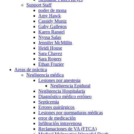
Support Staff
poder de mona
Amy Hawk
Cassidy Muniz
Gaby Gallegos
Karen Rangel
Nyssa Salas
Jennifer McMillin
Heidi House
Sara Chavez
Sara Rogers
Ethan Frazier
Areas de práctica
Negligencia médica
Lesiones por anestesia
Negligencia Epidural
Negligencia Hospitalaria
Diagnóstico médico erróneo
Septicemia
Errores quirúrgicos
Lesiones por quemaduras médicas
error de medicación
Infiltración intravenosa
Reclamaciones de VA (FTCA)