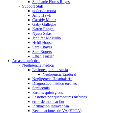
Stephanie Flores Reyes
Support Staff
poder de mona
Amy Hawk
Cassidy Muniz
Gaby Gallegos
Karen Rangel
Nyssa Salas
Jennifer McMillin
Heidi House
Sara Chavez
Sara Rogers
Ethan Frazier
Areas de práctica
Negligencia médica
Lesiones por anestesia
Negligencia Epidural
Negligencia Hospitalaria
Diagnóstico médico erróneo
Septicemia
Errores quirúrgicos
Lesiones por quemaduras médicas
error de medicación
Infiltración intravenosa
Reclamaciones de VA (FTCA)