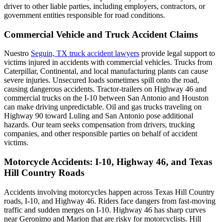
driver to other liable parties, including employers, contractors, or
government entities responsible for road conditions.
Commercial Vehicle and Truck Accident Claims
Nuestro
Seguin, TX truck accident lawyers
provide legal support to
victims injured in accidents with commercial vehicles. Trucks from
Caterpillar, Continental, and local manufacturing plants can cause
severe injuries. Unsecured loads sometimes spill onto the road,
causing dangerous accidents. Tractor-trailers on Highway 46 and
commercial trucks on the I-10 between San Antonio and Houston
can make driving unpredictable. Oil and gas trucks traveling on
Highway 90 toward Luling and San Antonio pose additional
hazards. Our team seeks compensation from drivers, trucking
companies, and other responsible parties on behalf of accident
victims.
Motorcycle Accidents: I-10, Highway 46, and Texas
Hill Country Roads
Accidents involving motorcycles happen across Texas Hill Country
roads, I-10, and Highway 46. Riders face dangers from fast-moving
traffic and sudden merges on I-10. Highway 46 has sharp curves
near Geronimo and Marion that are risky for motorcyclists. Hill