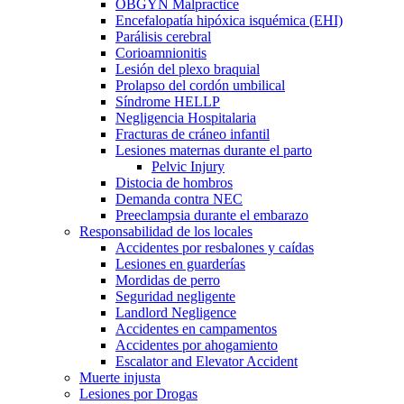
OBGYN Malpractice
Encefalopatía hipóxica isquémica (EHI)
Parálisis cerebral
Corioamnionitis
Lesión del plexo braquial
Prolapso del cordón umbilical
Síndrome HELLP
Negligencia Hospitalaria
Fracturas de cráneo infantil
Lesiones maternas durante el parto
Pelvic Injury
Distocia de hombros
Demanda contra NEC
Preeclampsia durante el embarazo
Responsabilidad de los locales
Accidentes por resbalones y caídas
Lesiones en guarderías
Mordidas de perro
Seguridad negligente
Landlord Negligence
Accidentes en campamentos
Accidentes por ahogamiento
Escalator and Elevator Accident
Muerte injusta
Lesiones por Drogas