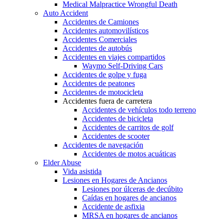
Medical Malpractice Wrongful Death
Auto Accident
Accidentes de Camiones
Accidentes automovilísticos
Accidentes Comerciales
Accidentes de autobús
Accidentes en viajes compartidos
Waymo Self-Driving Cars
Accidentes de golpe y fuga
Accidentes de peatones
Accidentes de motocicleta
Accidentes fuera de carretera
Accidentes de vehículos todo terreno
Accidentes de bicicleta
Accidentes de carritos de golf
Accidentes de scooter
Accidentes de navegación
Accidentes de motos acuáticas
Elder Abuse
Vida asistida
Lesiones en Hogares de Ancianos
Lesiones por úlceras de decúbito
Caídas en hogares de ancianos
Accidente de asfixia
MRSA en hogares de ancianos