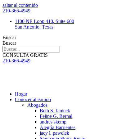
saltar al contenido
210-366-4949
1100 NE Loop 410, Suite 600
San Antonio, Texas
Buscar
Buscar
CONSULTA GRATIS
210-366-4949
Hogar
Conocer al equipo
Abogados
Beth S. Janicek
Felipe G. Bernal
andres skemp
Alegría Barrientes
jacy l. pawelek
Stephanie Flores Reyes