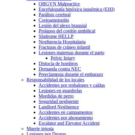
OBGYN Malpractice
Encefalopatía hipóxica isquémica (EHI)
Parálisis cerebral
Corioamnionitis
Lesión del plexo braquial
Prolapso del cordón umbilical
Síndrome HELLP
Negligencia Hospitalaria
Fracturas de cráneo infantil
Lesiones maternas durante el parto
Pelvic Injury
Distocia de hombros
Demanda contra NEC
Preeclampsia durante el embarazo
Responsabilidad de los locales
Accidentes por resbalones y caídas
Lesiones en guarderías
Mordidas de perro
Seguridad negligente
Landlord Negligence
Accidentes en campamentos
Accidentes por ahogamiento
Escalator and Elevator Accident
Muerte injusta
Lesiones por Drogas