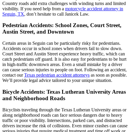
Country roads add extra challenges with winding turns and limited
visibility. If you need help from a
motorcycle accident attorney in
Seguin, TX
, don’t hesitate to call Janicek Law.
Pedestrian Accidents: School Zones, Court Street,
Austin Street, and Downtown
Certain areas in Seguin can be particularly risky for pedestrians.
Accidents occur in school zones when drivers fail to slow down.
Court Street and Austin Street experience heavy traffic, which can
catch pedestrians off guard. It is also easy for pedestrians to be hurt
in high-traffic downtown areas. Even a small mistake by a driver
can cause serious injuries to people on foot. Following an accident,
contact our
Texas pedestrian accident attorneys
as soon as possible.
We’ll provide legal advice tailored to your unique situation.
Bicycle Accidents: Texas Lutheran University Areas
and Neighborhood Roads
Bicyclists traveling through the Texas Lutheran University areas or
along neighborhood roads can face serious dangers due to heavy
traffic or poor visibility. Intersections, parked cars, and distracted
drivers increase the risk of collisions. Even minor crashes can cause
serious injuries that require medical treatment and time off work or