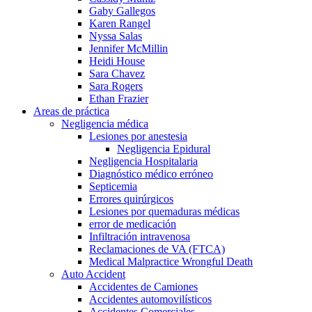
Gaby Gallegos
Karen Rangel
Nyssa Salas
Jennifer McMillin
Heidi House
Sara Chavez
Sara Rogers
Ethan Frazier
Areas de práctica
Negligencia médica
Lesiones por anestesia
Negligencia Epidural
Negligencia Hospitalaria
Diagnóstico médico erróneo
Septicemia
Errores quirúrgicos
Lesiones por quemaduras médicas
error de medicación
Infiltración intravenosa
Reclamaciones de VA (FTCA)
Medical Malpractice Wrongful Death
Auto Accident
Accidentes de Camiones
Accidentes automovilísticos
Accidentes Comerciales