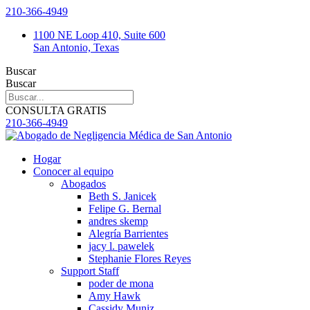
saltar
210-366-4949
al
1100 NE Loop 410, Suite 600
contenido
San Antonio, Texas
Buscar
Buscar
CONSULTA GRATIS
210-366-4949
Hogar
Conocer al equipo
Abogados
Beth S. Janicek
Felipe G. Bernal
andres skemp
Alegría Barrientes
jacy l. pawelek
Stephanie Flores Reyes
Support Staff
poder de mona
Amy Hawk
Cassidy Muniz