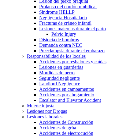
Lesión del plexo braquial
Prolapso del cordón umbilical
Síndrome HELLP
Negligencia Hospitalaria
Fracturas de cráneo infantil
Lesiones maternas durante el parto
Pelvic Injury
Distocia de hombros
Demanda contra NEC
Preeclampsia durante el embarazo
Responsabilidad de los locales
Accidentes por resbalones y caídas
Lesiones en guarderías
Mordidas de perro
Seguridad negligente
Landlord Negligence
Accidentes en campamentos
Accidentes por ahogamiento
Escalator and Elevator Accident
Muerte injusta
Lesiones por Drogas
Lesiones laborales
Accidentes de Construcción
Accidentes de grúa
Accidentes de electrocución