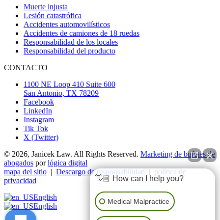
Muerte injusta
Lesión catastrófica
Accidentes automovilísticos
Accidentes de camiones de 18 ruedas
Responsabilidad de los locales
Responsabilidad del producto
CONTACTO
1100 NE Loop 410 Suite 600
San Antonio, TX 78209
Facebook
LinkedIn
Instagram
Tik Tok
X (Twitter)
© 2026, Janicek Law. All Rights Reserved.
Marketing de bufetes de
abogados
por
lógica digital
mapa del sitio
|
Descargo de responsabilidad
|
política de
👋🏼 How can I help you?
privacidad
English
Medical Malpractice
English