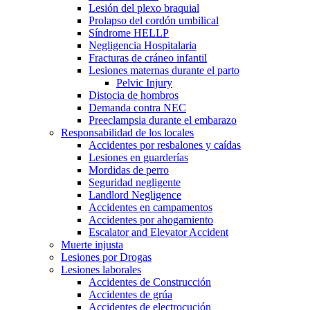
Lesión del plexo braquial
Prolapso del cordón umbilical
Síndrome HELLP
Negligencia Hospitalaria
Fracturas de cráneo infantil
Lesiones maternas durante el parto
Pelvic Injury
Distocia de hombros
Demanda contra NEC
Preeclampsia durante el embarazo
Responsabilidad de los locales
Accidentes por resbalones y caídas
Lesiones en guarderías
Mordidas de perro
Seguridad negligente
Landlord Negligence
Accidentes en campamentos
Accidentes por ahogamiento
Escalator and Elevator Accident
Muerte injusta
Lesiones por Drogas
Lesiones laborales
Accidentes de Construcción
Accidentes de grúa
Accidentes de electrocución