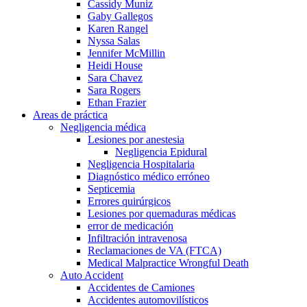
Cassidy Muniz
Gaby Gallegos
Karen Rangel
Nyssa Salas
Jennifer McMillin
Heidi House
Sara Chavez
Sara Rogers
Ethan Frazier
Areas de práctica
Negligencia médica
Lesiones por anestesia
Negligencia Epidural
Negligencia Hospitalaria
Diagnóstico médico erróneo
Septicemia
Errores quirúrgicos
Lesiones por quemaduras médicas
error de medicación
Infiltración intravenosa
Reclamaciones de VA (FTCA)
Medical Malpractice Wrongful Death
Auto Accident
Accidentes de Camiones
Accidentes automovilísticos