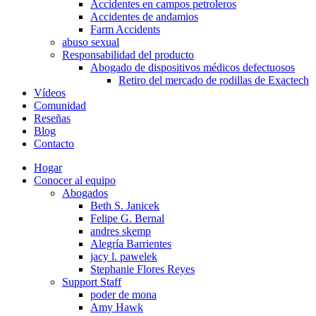
Accidentes en campos petroleros
Accidentes de andamios
Farm Accidents
abuso sexual
Responsabilidad del producto
Abogado de dispositivos médicos defectuosos
Retiro del mercado de rodillas de Exactech
Vídeos
Comunidad
Reseñas
Blog
Contacto
Hogar
Conocer al equipo
Abogados
Beth S. Janicek
Felipe G. Bernal
andres skemp
Alegría Barrientes
jacy l. pawelek
Stephanie Flores Reyes
Support Staff
poder de mona
Amy Hawk