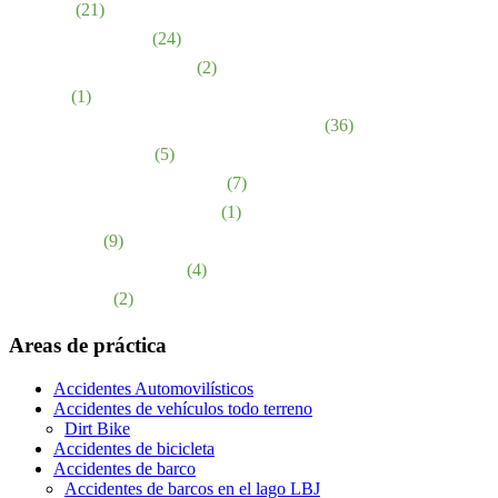
Lesiones
(21)
Negligencia médica
(24)
Accidentes de motocicleta
(2)
Noticias
(1)
Abuso y negligencia en hogares de ancianos
(36)
Lesiones Personales
(5)
Responsabilidad de los locales
(7)
Responsabilidad del producto
(1)
abuso sexual
(9)
Accidentes de Camiones
(4)
Muerte injusta
(2)
Areas de práctica
Accidentes Automovilísticos
Accidentes de vehículos todo terreno
Dirt Bike
Accidentes de bicicleta
Accidentes de barco
Accidentes de barcos en el lago LBJ