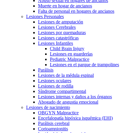
Abuso sexual en hogares de ancianos
Muerte en hogar de ancianos
Falta de personal en hogares de ancianos
Lesiones Personales
Lesiones de amputación
Lesiones Cerebrales
Lesiones por quemaduras
Lesiones catastróficas
Lesiones Infantiles
Child Brain Injury
Lesiones en guarderías
Pediatric Malpractice
Lesiones en el parque de trampolines
Parálisis
Lesiones de la médula espinal
Lesiones oculares
Lesiones de rodilla
Síndrome compartimental
Lesiones internas y daños a los órganos
Abogado de angustia emocional
Lesiones de nacimiento
OBGYN Malpractice
Encefalopatía hipóxica isquémica (EHI)
Parálisis cerebral
Corioamnionitis