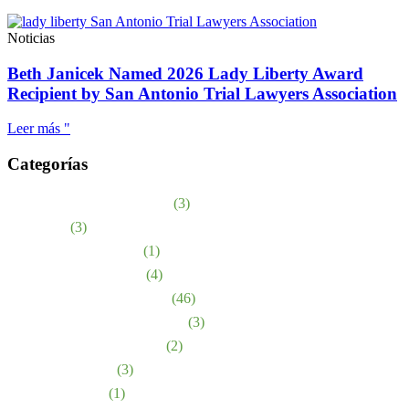
Noticias
Beth Janicek Named 2026 Lady Liberty Award
Recipient by San Antonio Trial Lawyers Association
Leer más "
Categorías
Abuso en asilos de ancianos
(3)
accidentes
(3)
Accidentes de bicicleta
(1)
Lesiones de nacimiento
(4)
Accidentes automovilísticos
(46)
Dispositivo médico defectuoso
(3)
Medicamentos defectuosos
(2)
Mordidas de perro
(3)
Estrés emocional
(1)