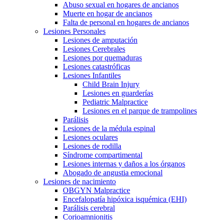
Abuso sexual en hogares de ancianos
Muerte en hogar de ancianos
Falta de personal en hogares de ancianos
Lesiones Personales
Lesiones de amputación
Lesiones Cerebrales
Lesiones por quemaduras
Lesiones catastróficas
Lesiones Infantiles
Child Brain Injury
Lesiones en guarderías
Pediatric Malpractice
Lesiones en el parque de trampolines
Parálisis
Lesiones de la médula espinal
Lesiones oculares
Lesiones de rodilla
Síndrome compartimental
Lesiones internas y daños a los órganos
Abogado de angustia emocional
Lesiones de nacimiento
OBGYN Malpractice
Encefalopatía hipóxica isquémica (EHI)
Parálisis cerebral
Corioamnionitis