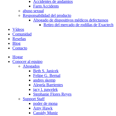
Accidentes de andamios
Farm Accidents
abuso sexual
Responsabilidad del producto
Abogado de dispositivos médicos defectuosos
Retiro del mercado de rodillas de Exactech
Vídeos
Comunidad
Reseñas
Blog
Contacto
Hogar
Conocer al equipo
Abogados
Beth S. Janicek
Felipe G. Bernal
andres skemp
Alegría Barrientes
jacy l. pawelek
Stephanie Flores Reyes
Support Staff
poder de mona
Amy Hawk
Cassidy Muniz