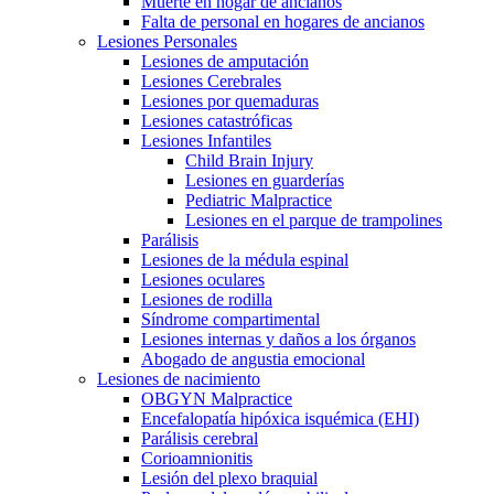
Muerte en hogar de ancianos
Falta de personal en hogares de ancianos
Lesiones Personales
Lesiones de amputación
Lesiones Cerebrales
Lesiones por quemaduras
Lesiones catastróficas
Lesiones Infantiles
Child Brain Injury
Lesiones en guarderías
Pediatric Malpractice
Lesiones en el parque de trampolines
Parálisis
Lesiones de la médula espinal
Lesiones oculares
Lesiones de rodilla
Síndrome compartimental
Lesiones internas y daños a los órganos
Abogado de angustia emocional
Lesiones de nacimiento
OBGYN Malpractice
Encefalopatía hipóxica isquémica (EHI)
Parálisis cerebral
Corioamnionitis
Lesión del plexo braquial