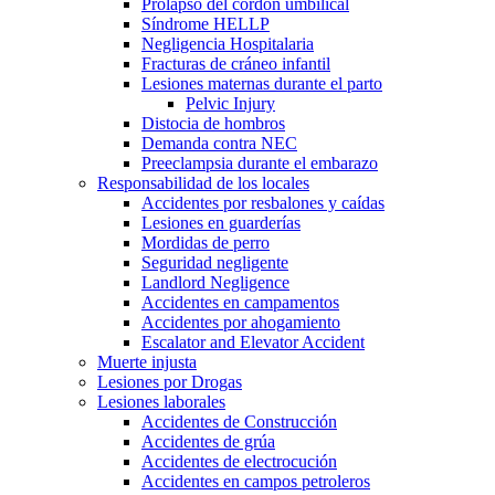
Prolapso del cordón umbilical
Síndrome HELLP
Negligencia Hospitalaria
Fracturas de cráneo infantil
Lesiones maternas durante el parto
Pelvic Injury
Distocia de hombros
Demanda contra NEC
Preeclampsia durante el embarazo
Responsabilidad de los locales
Accidentes por resbalones y caídas
Lesiones en guarderías
Mordidas de perro
Seguridad negligente
Landlord Negligence
Accidentes en campamentos
Accidentes por ahogamiento
Escalator and Elevator Accident
Muerte injusta
Lesiones por Drogas
Lesiones laborales
Accidentes de Construcción
Accidentes de grúa
Accidentes de electrocución
Accidentes en campos petroleros