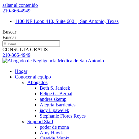
saltar al contenido
210-366-4949
1100 NE Loop 410, Suite 600
|
San Antonio, Texas
Buscar
Buscar
CONSULTA GRATIS
210-366-4949
Hogar
Conocer al equipo
Abogados
Beth S. Janicek
Felipe G. Bernal
andres skemp
Alegría Barrientes
jacy l. pawelek
Stephanie Flores Reyes
Support Staff
poder de mona
Amy Hawk
Cassidy Muniz