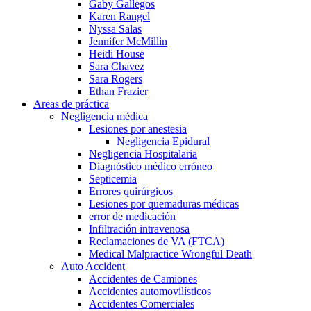
Gaby Gallegos
Karen Rangel
Nyssa Salas
Jennifer McMillin
Heidi House
Sara Chavez
Sara Rogers
Ethan Frazier
Areas de práctica
Negligencia médica
Lesiones por anestesia
Negligencia Epidural
Negligencia Hospitalaria
Diagnóstico médico erróneo
Septicemia
Errores quirúrgicos
Lesiones por quemaduras médicas
error de medicación
Infiltración intravenosa
Reclamaciones de VA (FTCA)
Medical Malpractice Wrongful Death
Auto Accident
Accidentes de Camiones
Accidentes automovilísticos
Accidentes Comerciales