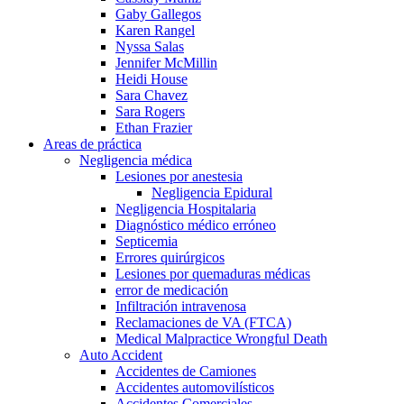
Gaby Gallegos
Karen Rangel
Nyssa Salas
Jennifer McMillin
Heidi House
Sara Chavez
Sara Rogers
Ethan Frazier
Areas de práctica
Negligencia médica
Lesiones por anestesia
Negligencia Epidural
Negligencia Hospitalaria
Diagnóstico médico erróneo
Septicemia
Errores quirúrgicos
Lesiones por quemaduras médicas
error de medicación
Infiltración intravenosa
Reclamaciones de VA (FTCA)
Medical Malpractice Wrongful Death
Auto Accident
Accidentes de Camiones
Accidentes automovilísticos
Accidentes Comerciales