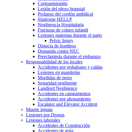
Corioamnionitis
Lesión del plexo braquial
Prolapso del cordón umbilical
Síndrome HELLP
Negligencia Hospitalaria
Fracturas de cráneo infantil
Lesiones maternas durante el parto
Pelvic Injury
Distocia de hombros
Demanda contra NEC
Preeclampsia durante el embarazo
Responsabilidad de los locales
Accidentes por resbalones y caídas
Lesiones en guarderías
Mordidas de perro
Seguridad negligente
Landlord Negligence
Accidentes en campamentos
Accidentes por ahogamiento
Escalator and Elevator Accident
Muerte injusta
Lesiones por Drogas
Lesiones laborales
Accidentes de Construcción
Accidentes de grúa