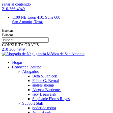
saltar al contenido
210-366-4949
1100 NE Loop 410, Suite 600
San Antonio, Texas
Buscar
Buscar
CONSULTA GRATIS
210-366-4949
Hogar
Conocer al equipo
Abogados
Beth S. Janicek
Felipe G. Bernal
andres skemp
Alegría Barrientes
jacy l. pawelek
Stephanie Flores Reyes
Support Staff
poder de mona
Amy Hawk