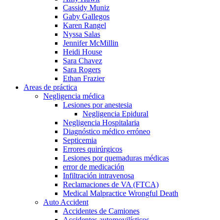
Cassidy Muniz
Gaby Gallegos
Karen Rangel
Nyssa Salas
Jennifer McMillin
Heidi House
Sara Chavez
Sara Rogers
Ethan Frazier
Areas de práctica
Negligencia médica
Lesiones por anestesia
Negligencia Epidural
Negligencia Hospitalaria
Diagnóstico médico erróneo
Septicemia
Errores quirúrgicos
Lesiones por quemaduras médicas
error de medicación
Infiltración intravenosa
Reclamaciones de VA (FTCA)
Medical Malpractice Wrongful Death
Auto Accident
Accidentes de Camiones
Accidentes automovilísticos