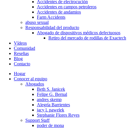
Accidentes de electrocución
Accidentes en campos petroleros
Accidentes de andamios
Farm Accidents
abuso sexual
Responsabilidad del producto
Abogado de dispositivos médicos defectuosos
Retiro del mercado de rodillas de Exactech
Vídeos
Comunidad
Reseñas
Blog
Contacto
Hogar
Conocer al equipo
Abogados
Beth S. Janicek
Felipe G. Bernal
andres skemp
Alegría Barrientes
jacy l. pawelek
Stephanie Flores Reyes
Support Staff
poder de mona