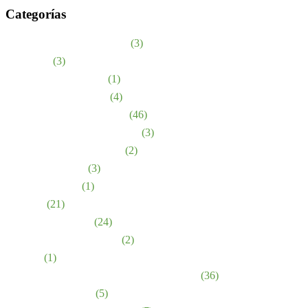
Categorías
Abuso en asilos de ancianos
(3)
accidentes
(3)
Accidentes de bicicleta
(1)
Lesiones de nacimiento
(4)
Accidentes automovilísticos
(46)
Dispositivo médico defectuoso
(3)
Medicamentos defectuosos
(2)
Mordidas de perro
(3)
Estrés emocional
(1)
Lesiones
(21)
Negligencia médica
(24)
Accidentes de motocicleta
(2)
Noticias
(1)
Abuso y negligencia en hogares de ancianos
(36)
Lesiones Personales
(5)