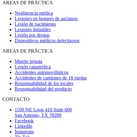
AREAS DE PRÁCTICA
Negligencia médica
Lesiones en hogares de ancianos
Lesión de nacimiento
Lesiones Infantiles
Lesión por drogas
Dispositivos médicos defectuosos
AREAS DE PRÁCTICA
Muerte injusta
Lesión catastrófica
Accidentes automovilísticos
Accidentes de camiones de 18 ruedas
Responsabilidad de los locales
Responsabilidad del producto
CONTACTO
1100 NE Loop 410 Suite 600
San Antonio, TX 78209
Facebook
LinkedIn
Instagram