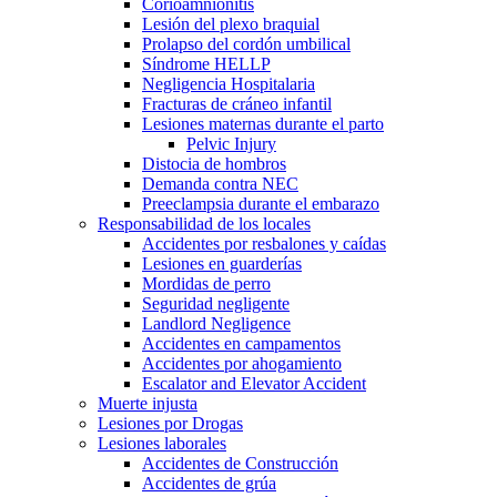
Corioamnionitis
Lesión del plexo braquial
Prolapso del cordón umbilical
Síndrome HELLP
Negligencia Hospitalaria
Fracturas de cráneo infantil
Lesiones maternas durante el parto
Pelvic Injury
Distocia de hombros
Demanda contra NEC
Preeclampsia durante el embarazo
Responsabilidad de los locales
Accidentes por resbalones y caídas
Lesiones en guarderías
Mordidas de perro
Seguridad negligente
Landlord Negligence
Accidentes en campamentos
Accidentes por ahogamiento
Escalator and Elevator Accident
Muerte injusta
Lesiones por Drogas
Lesiones laborales
Accidentes de Construcción
Accidentes de grúa