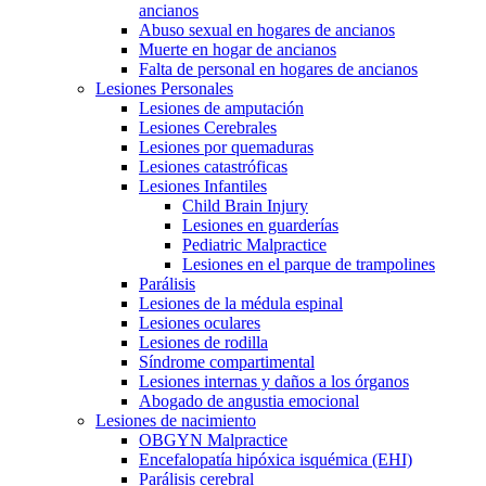
ancianos
Abuso sexual en hogares de ancianos
Muerte en hogar de ancianos
Falta de personal en hogares de ancianos
Lesiones Personales
Lesiones de amputación
Lesiones Cerebrales
Lesiones por quemaduras
Lesiones catastróficas
Lesiones Infantiles
Child Brain Injury
Lesiones en guarderías
Pediatric Malpractice
Lesiones en el parque de trampolines
Parálisis
Lesiones de la médula espinal
Lesiones oculares
Lesiones de rodilla
Síndrome compartimental
Lesiones internas y daños a los órganos
Abogado de angustia emocional
Lesiones de nacimiento
OBGYN Malpractice
Encefalopatía hipóxica isquémica (EHI)
Parálisis cerebral