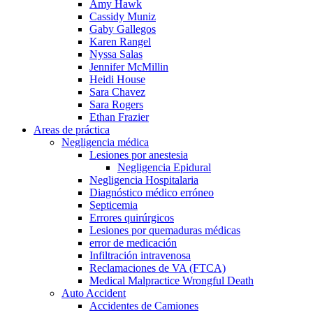
Amy Hawk
Cassidy Muniz
Gaby Gallegos
Karen Rangel
Nyssa Salas
Jennifer McMillin
Heidi House
Sara Chavez
Sara Rogers
Ethan Frazier
Areas de práctica
Negligencia médica
Lesiones por anestesia
Negligencia Epidural
Negligencia Hospitalaria
Diagnóstico médico erróneo
Septicemia
Errores quirúrgicos
Lesiones por quemaduras médicas
error de medicación
Infiltración intravenosa
Reclamaciones de VA (FTCA)
Medical Malpractice Wrongful Death
Auto Accident
Accidentes de Camiones