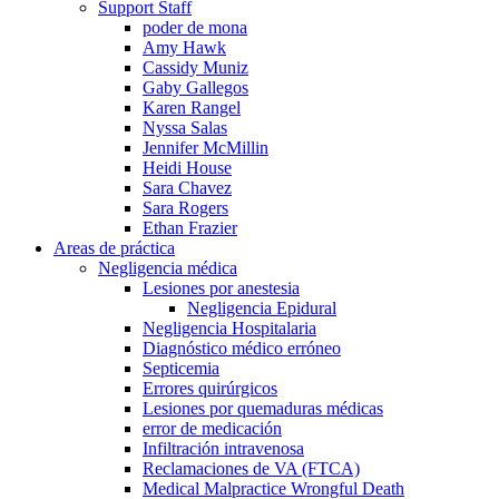
Support Staff
poder de mona
Amy Hawk
Cassidy Muniz
Gaby Gallegos
Karen Rangel
Nyssa Salas
Jennifer McMillin
Heidi House
Sara Chavez
Sara Rogers
Ethan Frazier
Areas de práctica
Negligencia médica
Lesiones por anestesia
Negligencia Epidural
Negligencia Hospitalaria
Diagnóstico médico erróneo
Septicemia
Errores quirúrgicos
Lesiones por quemaduras médicas
error de medicación
Infiltración intravenosa
Reclamaciones de VA (FTCA)
Medical Malpractice Wrongful Death