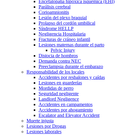
Encefalopatía hipóxica isquémica (EHI)
Parálisis cerebral
Corioamnionitis
Lesión del plexo braquial
Prolapso del cordón umbilical
Síndrome HELLP
Negligencia Hospitalaria
Fracturas de cráneo infantil
Lesiones maternas durante el parto
Pelvic Injury
Distocia de hombros
Demanda contra NEC
Preeclampsia durante el embarazo
Responsabilidad de los locales
Accidentes por resbalones y caídas
Lesiones en guarderías
Mordidas de perro
Seguridad negligente
Landlord Negligence
Accidentes en campamentos
Accidentes por ahogamiento
Escalator and Elevator Accident
Muerte injusta
Lesiones por Drogas
Lesiones laborales