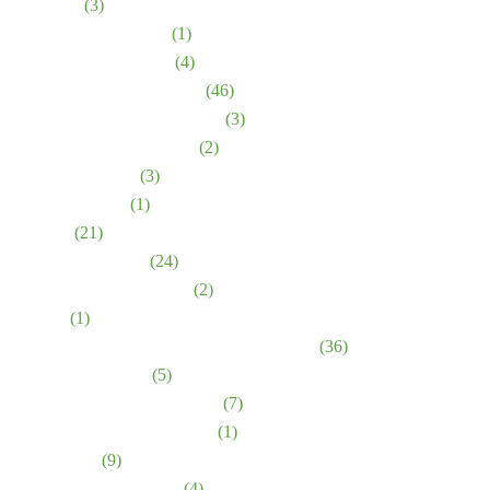
accidentes
(3)
Accidentes de bicicleta
(1)
Lesiones de nacimiento
(4)
Accidentes automovilísticos
(46)
Dispositivo médico defectuoso
(3)
Medicamentos defectuosos
(2)
Mordidas de perro
(3)
Estrés emocional
(1)
Lesiones
(21)
Negligencia médica
(24)
Accidentes de motocicleta
(2)
Noticias
(1)
Abuso y negligencia en hogares de ancianos
(36)
Lesiones Personales
(5)
Responsabilidad de los locales
(7)
Responsabilidad del producto
(1)
abuso sexual
(9)
Accidentes de Camiones
(4)