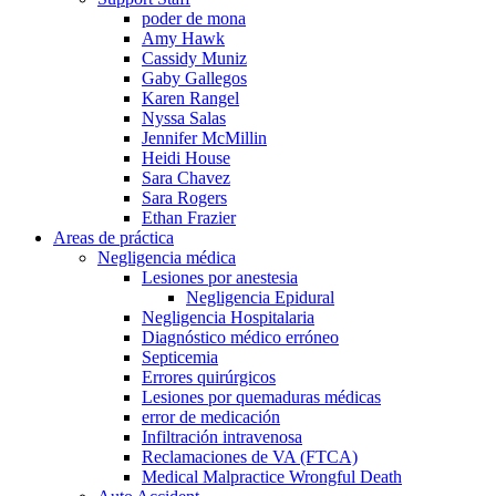
poder de mona
Amy Hawk
Cassidy Muniz
Gaby Gallegos
Karen Rangel
Nyssa Salas
Jennifer McMillin
Heidi House
Sara Chavez
Sara Rogers
Ethan Frazier
Areas de práctica
Negligencia médica
Lesiones por anestesia
Negligencia Epidural
Negligencia Hospitalaria
Diagnóstico médico erróneo
Septicemia
Errores quirúrgicos
Lesiones por quemaduras médicas
error de medicación
Infiltración intravenosa
Reclamaciones de VA (FTCA)
Medical Malpractice Wrongful Death