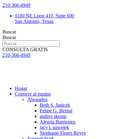
saltar
210-366-4949
al
1100 NE Loop 410, Suite 600
contenido
San Antonio, Texas
Buscar
Buscar
CONSULTA GRATIS
210-366-4949
Hogar
Conocer al equipo
Abogados
Beth S. Janicek
Felipe G. Bernal
andres skemp
Alegría Barrientes
jacy l. pawelek
Stephanie Flores Reyes
Support Staff