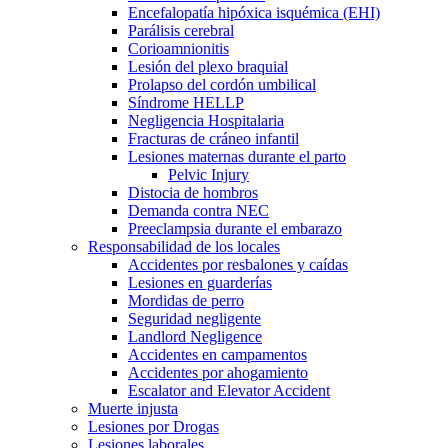
Encefalopatía hipóxica isquémica (EHI)
Parálisis cerebral
Corioamnionitis
Lesión del plexo braquial
Prolapso del cordón umbilical
Síndrome HELLP
Negligencia Hospitalaria
Fracturas de cráneo infantil
Lesiones maternas durante el parto
Pelvic Injury
Distocia de hombros
Demanda contra NEC
Preeclampsia durante el embarazo
Responsabilidad de los locales
Accidentes por resbalones y caídas
Lesiones en guarderías
Mordidas de perro
Seguridad negligente
Landlord Negligence
Accidentes en campamentos
Accidentes por ahogamiento
Escalator and Elevator Accident
Muerte injusta
Lesiones por Drogas
Lesiones laborales