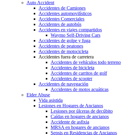
Auto Accident
Accidentes de Camiones
Accidentes automovilísticos
Accidentes Comerciales
Accidentes de autobús
Accidentes en viajes compartidos
Waymo Self-Driving Cars
Accidentes de golpe y fuga
Accidentes de peatones
Accidentes de motocicleta
Accidentes fuera de carretera
Accidentes de vehículos todo terreno
Accidentes de bicicleta
Accidentes de carritos de golf
Accidentes de scooter
Accidentes de navegación
Accidentes de motos acuáticas
Elder Abuse
Vida asistida
Lesiones en Hogares de Ancianos
Lesiones por úlceras de decúbito
Caídas en hogares de ancianos
Accidente de asfixia
MRSA en hogares de ancianos
Sepsis en Residencias de Ancianos