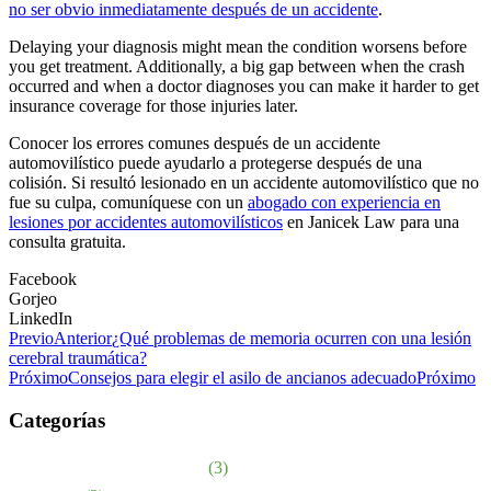
no ser obvio inmediatamente después de un accidente
.
Delaying your diagnosis might mean the condition worsens before
you get treatment. Additionally, a big gap between when the crash
occurred and when a doctor diagnoses you can make it harder to get
insurance coverage for those injuries later.
Conocer los errores comunes después de un accidente
automovilístico puede ayudarlo a protegerse después de una
colisión. Si resultó lesionado en un accidente automovilístico que no
fue su culpa, comuníquese con un
abogado con experiencia en
lesiones por accidentes automovilísticos
en Janicek Law para una
consulta gratuita.
Facebook
Gorjeo
LinkedIn
Previo
Anterior
¿Qué problemas de memoria ocurren con una lesión
cerebral traumática?
Próximo
Consejos para elegir el asilo de ancianos adecuado
Próximo
Categorías
Abuso en asilos de ancianos
(3)