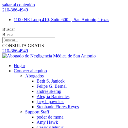
saltar al contenido
210-366-4949
1100 NE Loop 410, Suite 600
|
San Antonio, Texas
Buscar
Buscar
CONSULTA GRATIS
210-366-4949
Hogar
Conocer al equipo
Abogados
Beth S. Janicek
Felipe G. Bernal
andres skemp
Alegría Barrientes
jacy l. pawelek
Stephanie Flores Reyes
Support Staff
poder de mona
Amy Hawk
Cassidy Muniz