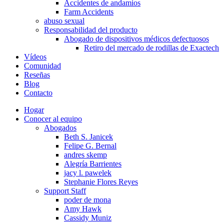
Accidentes de andamios
Farm Accidents
abuso sexual
Responsabilidad del producto
Abogado de dispositivos médicos defectuosos
Retiro del mercado de rodillas de Exactech
Vídeos
Comunidad
Reseñas
Blog
Contacto
Hogar
Conocer al equipo
Abogados
Beth S. Janicek
Felipe G. Bernal
andres skemp
Alegría Barrientes
jacy l. pawelek
Stephanie Flores Reyes
Support Staff
poder de mona
Amy Hawk
Cassidy Muniz