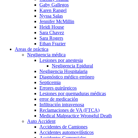
Gaby Gallegos
Karen Rangel
Nyssa Salas
Jennifer McMillin
Heidi House
Sara Chavez
Sara Rogers
Ethan Frazier
Areas de práctica
Negligencia médica
Lesiones por anestesia
Negligencia Epidural
Negligencia Hospitalaria
Diagnóstico médico erróneo
Septicemia
Errores quirúrgicos
Lesiones por quemaduras médicas
error de medicación
Infiltración intravenosa
Reclamaciones de VA (FTCA)
Medical Malpractice Wrongful Death
Auto Accident
Accidentes de Camiones
Accidentes automovilísticos
Accidentes Comerciales