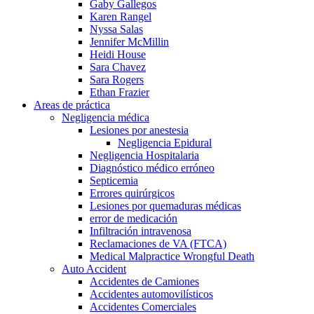
Gaby Gallegos
Karen Rangel
Nyssa Salas
Jennifer McMillin
Heidi House
Sara Chavez
Sara Rogers
Ethan Frazier
Areas de práctica
Negligencia médica
Lesiones por anestesia
Negligencia Epidural
Negligencia Hospitalaria
Diagnóstico médico erróneo
Septicemia
Errores quirúrgicos
Lesiones por quemaduras médicas
error de medicación
Infiltración intravenosa
Reclamaciones de VA (FTCA)
Medical Malpractice Wrongful Death
Auto Accident
Accidentes de Camiones
Accidentes automovilísticos
Accidentes Comerciales