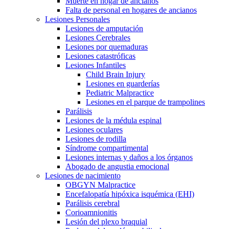
Muerte en hogar de ancianos
Falta de personal en hogares de ancianos
Lesiones Personales
Lesiones de amputación
Lesiones Cerebrales
Lesiones por quemaduras
Lesiones catastróficas
Lesiones Infantiles
Child Brain Injury
Lesiones en guarderías
Pediatric Malpractice
Lesiones en el parque de trampolines
Parálisis
Lesiones de la médula espinal
Lesiones oculares
Lesiones de rodilla
Síndrome compartimental
Lesiones internas y daños a los órganos
Abogado de angustia emocional
Lesiones de nacimiento
OBGYN Malpractice
Encefalopatía hipóxica isquémica (EHI)
Parálisis cerebral
Corioamnionitis
Lesión del plexo braquial