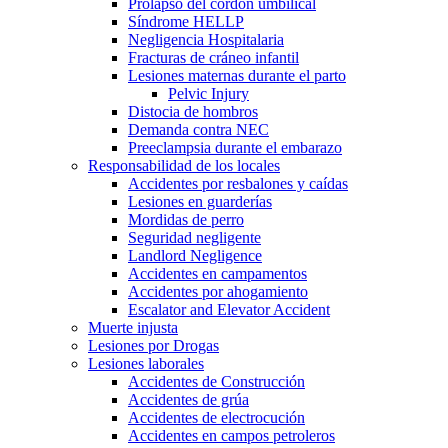
Prolapso del cordón umbilical
Síndrome HELLP
Negligencia Hospitalaria
Fracturas de cráneo infantil
Lesiones maternas durante el parto
Pelvic Injury
Distocia de hombros
Demanda contra NEC
Preeclampsia durante el embarazo
Responsabilidad de los locales
Accidentes por resbalones y caídas
Lesiones en guarderías
Mordidas de perro
Seguridad negligente
Landlord Negligence
Accidentes en campamentos
Accidentes por ahogamiento
Escalator and Elevator Accident
Muerte injusta
Lesiones por Drogas
Lesiones laborales
Accidentes de Construcción
Accidentes de grúa
Accidentes de electrocución
Accidentes en campos petroleros