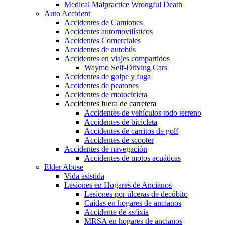
Medical Malpractice Wrongful Death
Auto Accident
Accidentes de Camiones
Accidentes automovilísticos
Accidentes Comerciales
Accidentes de autobús
Accidentes en viajes compartidos
Waymo Self-Driving Cars
Accidentes de golpe y fuga
Accidentes de peatones
Accidentes de motocicleta
Accidentes fuera de carretera
Accidentes de vehículos todo terreno
Accidentes de bicicleta
Accidentes de carritos de golf
Accidentes de scooter
Accidentes de navegación
Accidentes de motos acuáticas
Elder Abuse
Vida asistida
Lesiones en Hogares de Ancianos
Lesiones por úlceras de decúbito
Caídas en hogares de ancianos
Accidente de asfixia
MRSA en hogares de ancianos