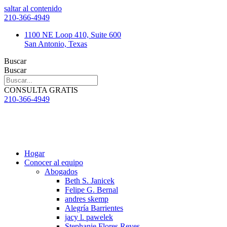
saltar al contenido
210-366-4949
1100 NE Loop 410, Suite 600
San Antonio, Texas
Buscar
Buscar
CONSULTA GRATIS
210-366-4949
Hogar
Conocer al equipo
Abogados
Beth S. Janicek
Felipe G. Bernal
andres skemp
Alegría Barrientes
jacy l. pawelek
Stephanie Flores Reyes