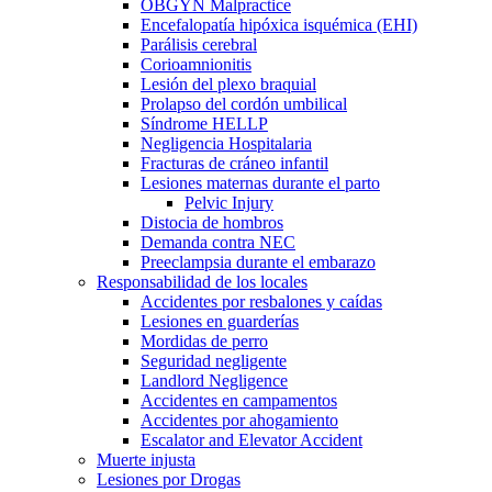
OBGYN Malpractice
Encefalopatía hipóxica isquémica (EHI)
Parálisis cerebral
Corioamnionitis
Lesión del plexo braquial
Prolapso del cordón umbilical
Síndrome HELLP
Negligencia Hospitalaria
Fracturas de cráneo infantil
Lesiones maternas durante el parto
Pelvic Injury
Distocia de hombros
Demanda contra NEC
Preeclampsia durante el embarazo
Responsabilidad de los locales
Accidentes por resbalones y caídas
Lesiones en guarderías
Mordidas de perro
Seguridad negligente
Landlord Negligence
Accidentes en campamentos
Accidentes por ahogamiento
Escalator and Elevator Accident
Muerte injusta
Lesiones por Drogas