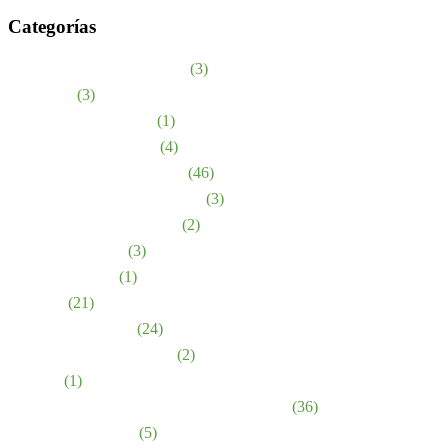
Categorías
Abuso en asilos de ancianos
(3)
accidentes
(3)
Accidentes de bicicleta
(1)
Lesiones de nacimiento
(4)
Accidentes automovilísticos
(46)
Dispositivo médico defectuoso
(3)
Medicamentos defectuosos
(2)
Mordidas de perro
(3)
Estrés emocional
(1)
Lesiones
(21)
Negligencia médica
(24)
Accidentes de motocicleta
(2)
Noticias
(1)
Abuso y negligencia en hogares de ancianos
(36)
Lesiones Personales
(5)