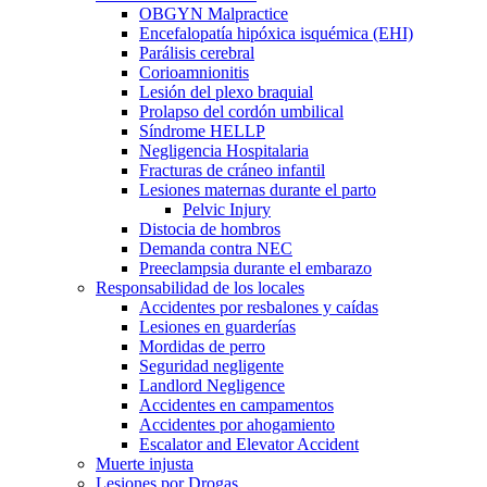
OBGYN Malpractice
Encefalopatía hipóxica isquémica (EHI)
Parálisis cerebral
Corioamnionitis
Lesión del plexo braquial
Prolapso del cordón umbilical
Síndrome HELLP
Negligencia Hospitalaria
Fracturas de cráneo infantil
Lesiones maternas durante el parto
Pelvic Injury
Distocia de hombros
Demanda contra NEC
Preeclampsia durante el embarazo
Responsabilidad de los locales
Accidentes por resbalones y caídas
Lesiones en guarderías
Mordidas de perro
Seguridad negligente
Landlord Negligence
Accidentes en campamentos
Accidentes por ahogamiento
Escalator and Elevator Accident
Muerte injusta
Lesiones por Drogas