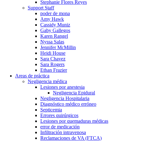
Stephanie Flores Reyes
Support Staff
poder de mona
Amy Hawk
Cassidy Muniz
Gaby Gallegos
Karen Rangel
Nyssa Salas
Jennifer McMillin
Heidi House
Sara Chavez
Sara Rogers
Ethan Frazier
Areas de práctica
Negligencia médica
Lesiones por anestesia
Negligencia Epidural
Negligencia Hospitalaria
Diagnóstico médico erróneo
Septicemia
Errores quirúrgicos
Lesiones por quemaduras médicas
error de medicación
Infiltración intravenosa
Reclamaciones de VA (FTCA)