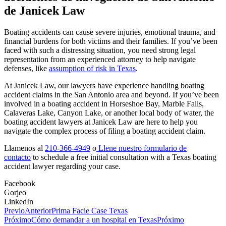
de Janicek Law
Boating accidents can cause severe injuries, emotional trauma, and
financial burdens for both victims and their families. If you’ve been
faced with such a distressing situation, you need strong legal
representation from an experienced attorney to help navigate
defenses, like
assumption of risk in Texas
.
At Janicek Law, our lawyers have experience handling boating
accident claims in the San Antonio area and beyond. If you’ve been
involved in a boating accident in Horseshoe Bay, Marble Falls,
Calaveras Lake, Canyon Lake, or another local body of water, the
boating accident lawyers at Janicek Law are here to help you
navigate the complex process of filing a boating accident claim.
Llamenos al
210-366-4949
o
Llene nuestro formulario de
contacto
to schedule a free initial consultation with a Texas boating
accident lawyer regarding your case.
Facebook
Gorjeo
LinkedIn
Previo
Anterior
Prima Facie Case Texas
Próximo
Cómo demandar a un hospital en Texas
Próximo