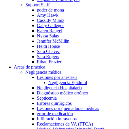
Support Staff
poder de mona
Amy Hawk
Cassidy Muniz
Gaby Gallegos
Karen Rangel
Nyssa Salas
Jennifer McMillin
Heidi House
Sara Chavez
Sara Rogers
Ethan Frazier
Areas de práctica
Negligencia médica
Lesiones por anestesia
Negligencia Epidural
Negligencia Hospitalaria
Diagnóstico médico erróneo
Septicemia
Errores quirúrgicos
Lesiones por quemaduras médicas
error de medicación
Infiltración intravenosa
Reclamaciones de VA (FTCA)